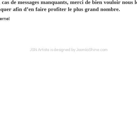
de messages manquants, merci de bien vouloir nous l
uer afin d’en faire profiter le plus grand nombre.
ernel
JoomlaShine.com
JSN Artista is designed by