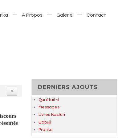
rika
A Propos
Galerie
Contact
DERNIERS AJOUTS
Qui était-il
Messages
Livres Kasturi
iscours
Babuji
résentés
Pratika