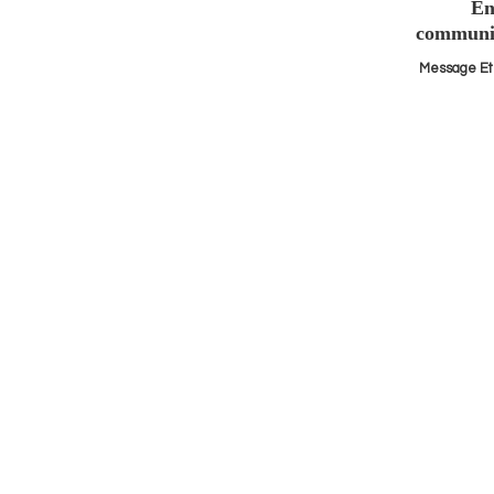
En cas 
communiq
Message Et