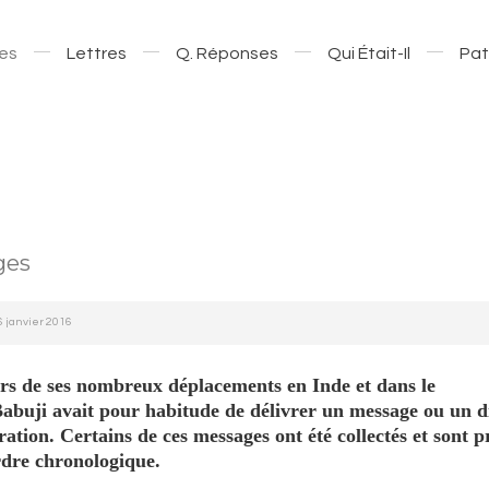
es
Lettres
Q. Réponses
Qui Était-Il
Pat
ges
16 janvier 2016
s de ses nombreux déplacements en Inde et dans le
abuji avait pour habitude de délivrer un message ou un d
ation. Certains de ces messages ont été collectés et sont p
rdre chronologique.