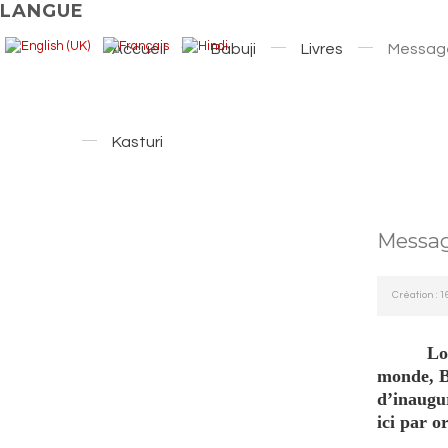
LANGUE
Accueil
Babuji
Livres
Messag
Kasturi
Messa
Création : 
Lor
monde, B
d’inaugur
ici par o