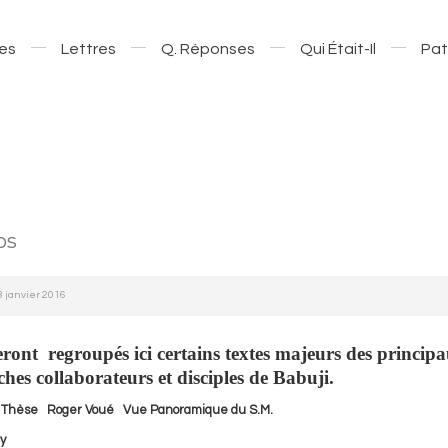
es
Lettres
Q. Réponses
Qui Était-Il
Pat
os
18 janvier 2016
ont regroupés ici certains textes majeurs des principa
ches collaborateurs et disciples de Babuji.
r Thèse
Roger Voué
Vue Panoramique du S.M.
y