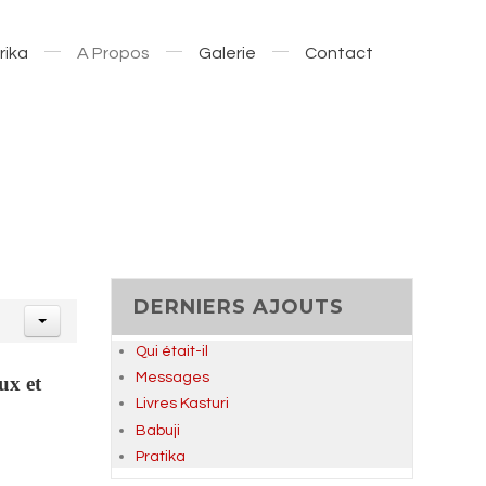
rika
A Propos
Galerie
Contact
DERNIERS AJOUTS
Qui était-il
Messages
ux et
Livres Kasturi
Babuji
Pratika